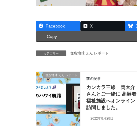
Facebook
X
Copy
住所地球 えん レポート
カテゴリー
住所地球 えん レポート
前の記事
カンカラ三線 岡大介
さんとご一緒に 高齢者
福祉施設へオンライン
訪問しました。
2022年8月28日