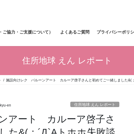
・ご協力・ご支援について）
よくあるご質問
プライバシーポリ
住所地球 えん レポート
ト
施設向けレク バルーンアート カルーア啓子さんと初めてご一緒しました&(；´
住所地球 えん レポート
ikyu-en
ンアート カルーア啓子さ
た&(；´Д`Aトホホ失敗談