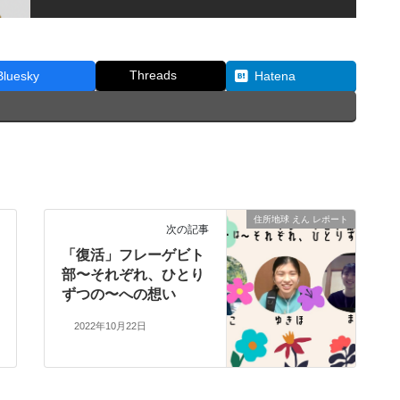
Threads
Bluesky
Hatena
住所地球 えん レポート
次の記事
「復活」フレーゲビト
部〜それぞれ、ひとり
ずつの〜への想い
2022年10月22日