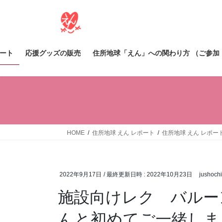
コ
ナ
ン
ビ
テ
ゲ
ン
ー
ツ
シ
ポート
応援グッズの販売
住所地球「えん」への関わり方 （ご参加
へ
ョ
ス
ン
キ
に
ッ
移
プ
動
HOME
住所地球 えん レポート
住所地球 えん レポー
2022年9月17日
/ 最終更新日時 :
2022年10月23日
jushoch
施設向けレク バルー
んと初めてご一緒しまし