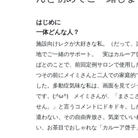
はじめに
一体どんな人？
施設向けレクが大好きな私。（だって、
地でご一緒のサポート。 実はカルーア
ばとのことで、前回定例サロンで使用し
つその前にメイミさんと二人での家庭的
した。多動症気味な私は、画面を見てジ
です。(;^ω^) メイミさんが、「まさ
せん。」と言うコメントにドキドキ。し
遣わない、その自由奔放さ。気楽でいい
い、お茶目でおしゃれな「カルーア啓子」さ