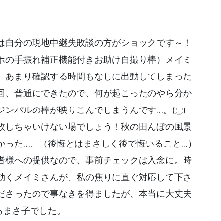
は自分の現地中継失敗談の方がショックです～！
ホの手振れ補正機能付きお助け自撮り棒）メイミ
、あまり確認する時間もなしに出動してしまった
回、普通にできたので、何が起こったのやら分か
ンバルの棒が映りこんでしまうんです…。(;_;)
敗しちゃいけない場でしょう！秋の田んぼの風景
かった…。（後悔とはまさしく後で悔いること…）
者様への提供なので、事前チェックは入念に。時
効くメイミさんが、私の焦りに直ぐ対応して下さ
ださったので事なきを得ましたが、本当に大丈夫
るまさ子でした。