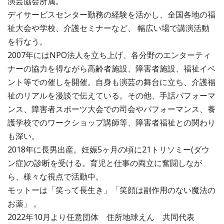
演芸協会所属。
デイサービスセンター勤務の経験を活かし、全国各地の福
祉大会や学校、介護セミナーなど、 幅広い場で講演活動
を行なう。
2007年にはNPO法人を立ち上げ、各分野のエンターティ
ナーの協力を得ながら高齢者施設、障害者施設、福祉イベ
ント等での催しを開催。自身も演芸の舞台に立ち、介護福
祉のリアルを漫談で伝えている。その他、手話パフォーマ
ンス、障害者スポーツ大会での司会やパフォーマンス、養
護学校でのワークショップ講師等、障害者福祉との関わり
も深い。
2018年に⻑男出産。妊娠5ヶ月の頃に21トリソミー(ダウ
ン症)の診断を受ける。育児と仕事の両立に奮闘しなが
ら、様々な視点で活動中。
モットーは「笑って⻑生き」「笑顔は副作用のない魔法の
お薬」 。
2022年10月より任意団体 住所地球えん 共同代表