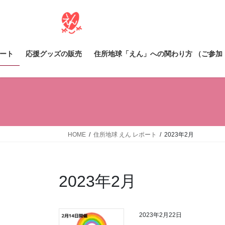
コ
ナ
ン
ビ
テ
ゲ
ン
ー
ツ
シ
ポート
応援グッズの販売
住所地球「えん」への関わり方 （ご参加
へ
ョ
ス
ン
キ
に
ッ
移
プ
動
HOME
住所地球 えん レポート
2023年2月
2023年2月
2023年2月22日