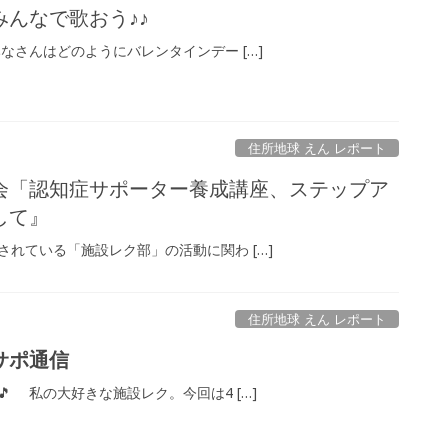
んなで歌おう♪♪
なさんはどのようにバレンタインデー […]
住所地球 えん レポート
会「認知症サポーター養成講座、ステップア
当して』
れている「施設レク部」の活動に関わ […]
住所地球 えん レポート
サポ通信
 私の大好きな施設レク。今回は4 […]